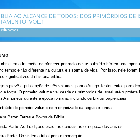
ÍBLIA AO ALCANCE DE TODOS: DOS PRIMÓRDIOS DE I
TAMENTO, VOL.1
ublicaçoes
UMO
 obra tem a intenção de oferecer por meio deste subsídio bíblico uma oport
no tempo e tão diferente na cultura e sistema de vida. Por isso, nele fora
es significativos da história bíblica.
ojeto prevê a publicação de três volumes para o Antigo Testamento, para d
o e força. O primeiro volume vai desde os primórdios de Israel até o profeta E
os Asmoneus durante a época romana, incluindo os Livros Sapienciais.
nteúdo do primeiro volume esta organizado da seguinte forma:
eira Parte: Terras e Povos da Bíblia
nda Parte: As Tradições orais, as conquistas e a época dos Juízes
eira Parte: Do sistema tribal para a monarquia