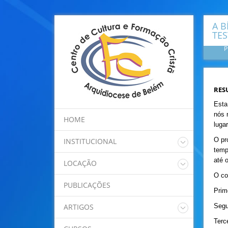
A B
TES
P
RES
Esta
nós 
HOME
lugar
O pr
INSTITUCIONAL
temp
Quem somos
até 
LOCAÇÃO
Regimento Interno
O co
Nossos Espaços
Programação
PUBLICAÇÕES
Localização
Prim
ARTIGOS
Segu
Terc
Dom Alberto Taveira