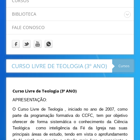
CURSOS
Padre Eliano
Padre Idamor
BIBLIOTECA
Padre Jaime
Catalogo Online Pergamum
Papa Francisco
FALE CONOSCO
Prof. Felipe
Prof. Ricardino
Programação
CURSO LIVRE DE TEOLOGIA (3º ANO)
Cursos
Curso Livre de Teologia (3º ANO)
APRESENTAÇÃO:
O Curso Livre de Teologia , iniciado no ano de 2007, como
parte da programação formativa do CCFC, tem por objetivo
oferecer de forma sistemática o conhecimento da Ciência
Teológica como inteligência da Fé da Igreja nas suas
principais áreas de estudo, tendo em vista o aprofundamento