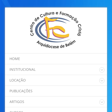
HOME
INSTITUCIONAL
Quem somos
LOCAÇÃO
Regimento Interno
Nossos Espaços
Programação
PUBLICAÇÕES
Localização
ARTIGOS
Dom Alberto Taveira