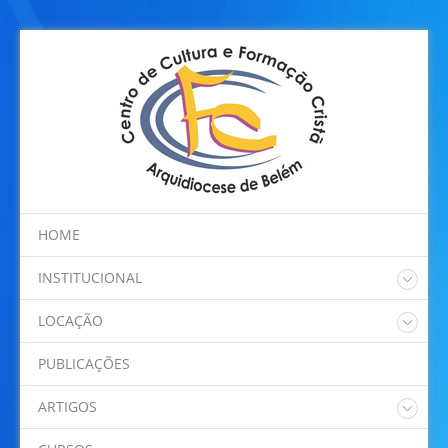
HOME
INSTITUCIONAL
Quem somos
LOCAÇÃO
Regimento Interno
Nossos Espaços
Programação
PUBLICAÇÕES
Localização
ARTIGOS
Dom Alberto Taveira