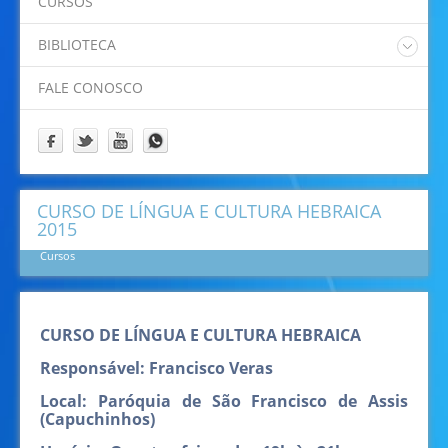
CURSOS
Padre Eliano
Padre Idamor
BIBLIOTECA
Padre Jaime
Catalogo Online Pergamum
Papa Francisco
FALE CONOSCO
Prof. Felipe
Prof. Ricardino
Programação
CURSO DE LÍNGUA E CULTURA HEBRAICA
2015
Cursos
CURSO DE LÍNGUA E CULTURA HEBRAICA
Responsável:
Francisco Veras
Local:
Paróquia de São Francisco de Assis
(Capuchinhos)