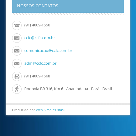
NOSSOS CONTATOS
(91) 4009-1550
ccfc@ccfc.com.br
comunicacao@ccfc.com.br
adm@ccfc.com.br
(91) 4009-1568
Rodovia BR 316, Km 6 - Ananindeua - Pará - Brasil
Produzido por
Web Simples Brasil