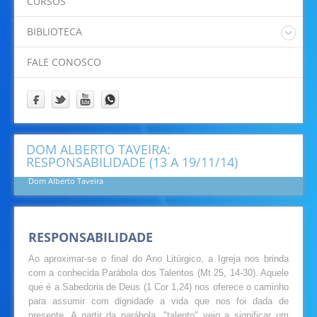
CURSOS
Padre Eliano
Padre Idamor
BIBLIOTECA
Padre Jaime
Catalogo Online Pergamum
Papa Francisco
FALE CONOSCO
Prof. Felipe
Prof. Ricardino
Programação
DOM ALBERTO TAVEIRA:
RESPONSABILIDADE (13 A 19/11/14)
Dom Alberto Taveira
RESPONSABILIDADE
Ao aproximar-se o final do Ano Litúrgico, a Igreja nos brinda
com a conhecida Parábola dos Talentos (Mt 25, 14-30). Aquele
que é a Sabedoria de Deus (1 Cor 1,24) nos oferece o caminho
para assumir com dignidade a vida que nos foi dada de
presente. A partir da parábola, "talento" veio a significar um