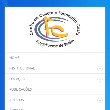
HOME
INSTITUCIONAL
Quem somos
LOCAÇÃO
Regimento Interno
Nossos Espaços
Programação
PUBLICAÇÕES
Localização
ARTIGOS
Dom Alberto Taveira