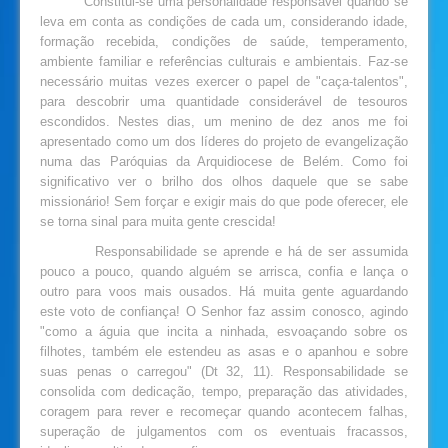
Constitui-se uma personalidade responsável quando se
leva em conta as condições de cada um, considerando idade,
formação recebida, condições de saúde, temperamento,
ambiente familiar e referências culturais e ambientais. Faz-se
necessário muitas vezes exercer o papel de "caça-talentos",
para descobrir uma quantidade considerável de tesouros
escondidos. Nestes dias, um menino de dez anos me foi
apresentado como um dos líderes do projeto de evangelização
numa das Paróquias da Arquidiocese de Belém. Como foi
significativo ver o brilho dos olhos daquele que se sabe
missionário! Sem forçar e exigir mais do que pode oferecer, ele
se torna sinal para muita gente crescida!
Responsabilidade se aprende e há de ser assumida
pouco a pouco, quando alguém se arrisca, confia e lança o
outro para voos mais ousados. Há muita gente aguardando
este voto de confiança! O Senhor faz assim conosco, agindo
"como a águia que incita a ninhada, esvoaçando sobre os
filhotes, também ele estendeu as asas e o apanhou e sobre
suas penas o carregou" (Dt 32, 11). Responsabilidade se
consolida com dedicação, tempo, preparação das atividades,
coragem para rever e recomeçar quando acontecem falhas,
superação de julgamentos com os eventuais fracassos,