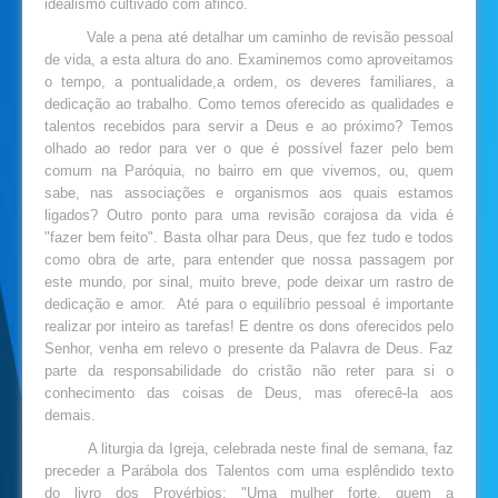
idealismo cultivado com afinco.
Vale a pena até detalhar um caminho de revisão pessoal
de vida, a esta altura do ano. Examinemos como aproveitamos
o tempo, a pontualidade,a ordem, os deveres familiares, a
dedicação ao trabalho. Como temos oferecido as qualidades e
talentos recebidos para servir a Deus e ao próximo? Temos
olhado ao redor para ver o que é possível fazer pelo bem
comum na Paróquia, no bairro em que vivemos, ou, quem
sabe, nas associações e organismos aos quais estamos
ligados? Outro ponto para uma revisão corajosa da vida é
"fazer bem feito". Basta olhar para Deus, que fez tudo e todos
como obra de arte, para entender que nossa passagem por
este mundo, por sinal, muito breve, pode deixar um rastro de
dedicação e amor. Até para o equilíbrio pessoal é importante
realizar por inteiro as tarefas! E dentre os dons oferecidos pelo
Senhor, venha em relevo o presente da Palavra de Deus. Faz
parte da responsabilidade do cristão não reter para si o
conhecimento das coisas de Deus, mas oferecê-la aos
demais.
A liturgia da Igreja, celebrada neste final de semana, faz
preceder a Parábola dos Talentos com uma esplêndido texto
do livro dos Provérbios: "Uma mulher forte, quem a