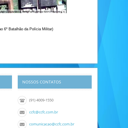
 6º Batalhão da Polícia Militar)
NOSSOS CONTATOS
(91) 4009-1550
ccfc@ccfc.com.br
comunicacao@ccfc.com.br