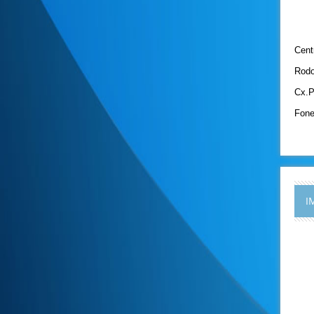
Cent
Rodo
Cx.P
Fone
I