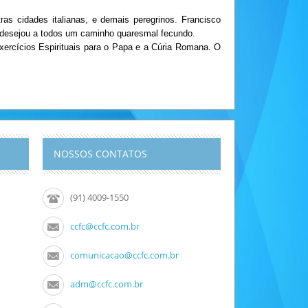
s cidades italianas, e demais peregrinos. Francisco
e desejou a todos um caminho quaresmal fecundo.
xercícios Espirituais para o Papa e a Cúria Romana. O
NOSSOS CONTATOS
(91) 4009-1550
ccfc@ccfc.com.br
comunicacao@ccfc.com.br
adm@ccfc.com.br