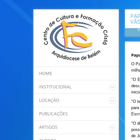
PAP
VÃS
P
Papa
O Pa
milh
HOME
"O E
desc
INSTITUCIONAL
inici
Quem somos
LOCAÇÃO
"O t
Regimento Interno
para
Nossos Espaços
Programação
PUBLICAÇÕES
Escr
Localização
"O d
ARTIGOS
poss
de J
Dom Alberto Taveira