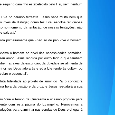
 de seguir o caminho estabelecido pelo Pai, sem nenhum
Eva no paraíso terrestre. Jesus sabe muito bem que
o invés de dialogar, como fez Eva, escolhe refugiar-se
sso no momento da tentação, de nossas tentações: não
s salvará."
rda primeiramente que «não só de pão vive o homem,
 abaixa o homem ao nível das necessidades primárias,
 seu amor. Jesus recorda por outro lado o que também
mbém através da escuridão, da dúvida e se alimenta de
nhor teu Deus adorarás e só a Ele renderás culto», ou
sobre o essencial".
uta fidelidade ao projeto de amor do Pai o conduzirá
 na hora da paixão e da cruz, e Jesus resgatará a sua
dro "que o tempo da Quaresma é ocasião propícia para
amente com esta página do Evangelho. Renovemos a
seduções para caminhar nas sendas de Deus e chegar à