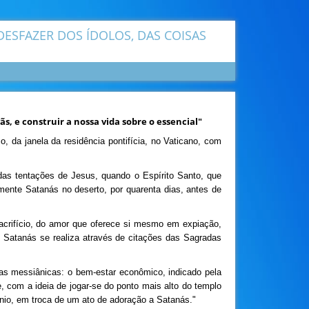
DESFAZER DOS ÍDOLOS, DAS COISAS
s, e construir a nossa vida sobre o essencial"
 da janela da residência pontifícia, no Vaticano, com
as tentações de Jesus, quando o Espírito Santo, que
mente Satanás no deserto, por quarenta dias, antes de
sacrifício, do amor que oferece si mesmo em expiação,
e Satanás se realiza através de citações das Sagradas
as messiânicas: o bem-estar econômico, indicado pela
e, com a ideia de jogar-se do ponto mais alto do templo
ínio, em troca de um ato de adoração a Satanás."