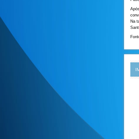
Após
conv
Na t
Sant
Font
I