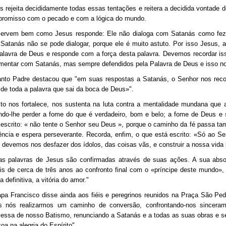
s rejeita decididamente todas essas tentações e reitera a decidida vontade
romisso com o pecado e com a lógica do mundo.
ervem bem como Jesus responde: Ele não dialoga com Satanás como fez 
Satanás não se pode dialogar, porque ele é muito astuto. Por isso Jesus, a
alavra de Deus e responde com a força desta palavra. Devemos recordar i
mentar com Satanás, mas sempre defendidos pela Palavra de Deus e isso no
nto Padre destacou que "em suas respostas a Satanás, o Senhor nos reco
de toda a palavra que sai da boca de Deus»".
sto nos fortalece, nos sustenta na luta contra a mentalidade mundana que
ndo-lhe perder a fome do que é verdadeiro, bom e belo; a fome de Deus e
 escrito: « não tente o Senhor seu Deus », porque o caminho da fé passa ta
ência e espera perseverante. Recorda, enfim, o que está escrito: «Só ao Se
, devemos nos desfazer dos ídolos, das coisas vãs, e construir a nossa vida 
as palavras de Jesus são confirmadas através de suas ações. A sua absol
is de cerca de três anos ao confronto final com o «príncipe deste mundo»,
ia definitiva, a vitória do amor."
pa Francisco disse ainda aos fiéis e peregrinos reunidos na Praça São Pe
s nós realizarmos um caminho de conversão, confrontando-nos sincer
essa de nosso Batismo, renunciando a Satanás e a todas as suas obras e 
oa na alegria do Espírito".