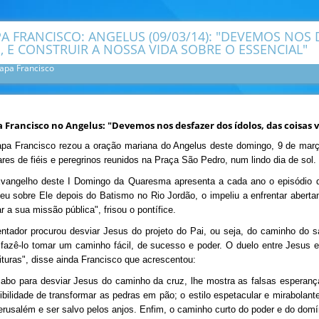
A FRANCISCO: ANGELUS (09/03/14): "DEVEMOS NOS 
, E CONSTRUIR A NOSSA VIDA SOBRE O ESSENCIAL"
apa Francisco
 Francisco no Angelus: "Devemos nos desfazer dos ídolos, das coisas vã
pa Francisco rezou a oração mariana do Angelus deste domingo, 9 de março,
ares de fiéis e peregrinos reunidos na Praça São Pedro, num lindo dia de sol.
vangelho deste I Domingo da Quaresma apresenta a cada ano o episódio d
eu sobre Ele depois do Batismo no Rio Jordão, o impeliu a enfrentar aberta
ar a sua missão pública", frisou o pontífice.
entador procurou desviar Jesus do projeto do Pai, ou seja, do caminho do 
 fazê-lo tomar um caminho fácil, de sucesso e poder. O duelo entre Jesus 
ituras", disse ainda Francisco que acrescentou:
iabo para desviar Jesus do caminho da cruz, lhe mostra as falsas esperanç
ibilidade de transformar as pedras em pão; o estilo espetacular e mirabolant
erusalém e ser salvo pelos anjos. Enfim, o caminho curto do poder e do dom