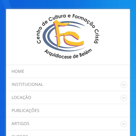
HOME
INSTITUCIONAL
Quem somos
LOCAÇÃO
Regimento Interno
Nossos Espaços
Programação
PUBLICAÇÕES
Localização
ARTIGOS
Dom Alberto Taveira