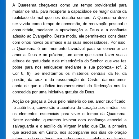
A Quaresma chega-nos como um tempo providencial para
mudar de rota, para recuperar a capacidade de reagir diante da
realidade do mal que nos desafia sempre. A Quaresma deve
ser vivida como tempo de conversão, de renovação pessoal e
comunitária, mediante a aproximação a Deus e a confiante
adesão ao Evangelho. Deste modo, ele permite-nos considerar
com olhos novos os irmãos e as suas necessidades. Por isso,
a Quaresma é um momento favorável para se converter ao
amor a Deus e ao próximo; um amor que saiba fazer sua a
atitude de gratuidade e de misericórdia do Senhor, que «se fez
pobre para nos enriquecer mediante a sua pobreza» (cf. 2
Cor 8, 9). Se meditarmos os mistérios centrais da fé, da
paixão, da cruz e da ressurreição de Cristo, dar-nos-emos
conta de que a dádiva incomensurável da Redenção nos foi
concedida por uma iniciativa gratuita de Deus.
Acção de graças a Deus pelo mistério do seu amor crucificado;
fé autêntica, conversão e abertura do coração aos irmãos: eis
os elementos essenciais para viver o tempo da Quaresma.
Neste caminho, queremos invocar com confiança especial a
salvaguarda e o auxílio da Virgem Maria: que Ela, a primeira
que acreditou em Cristo, nos acompanhe nos dias de oração
intensa e de penitência, para chegarmos a celebrar, purificados