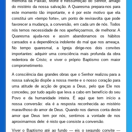
memória da Paixão, Morte e Ressurreição do Senhor, âmago
do mistério da nossa salvação. A Quaresma prepara-nos para
este momento tão importante, e é por este motivo que ela
constitui um «tempo forte», um ponto de reviravolta que pode
favorecer a mudança, a conversão, em cada um de nós. Todos
nós temos necessidade de nos aperfeiçoarmos, de melhorar. A
Quaresma ajuda-nos e assim abandonamos os hábitos
cansados e a dependência indolente do mal que nos ameaça.
No tempo quaresmal, a Igreja dirige-nos dois convites
importantes: adquirir uma consciência mais profunda da obra
redentora de Cristo; e viver o próprio Baptismo com maior
comprometimento.
A consciência das grandes obras que o Senhor realizou para a
nossa salvação dispõe a nossa mente e o nosso coração para
uma atitude de acção de graças a Deus, pelo que Ele nos
concedeu, por tudo aquilo que leva a cabo em benefício do seu
Povo e da humanidade inteira. É aqui que tem início a
nossa conversão: ela é a resposta reconhecida ao mistério
maravilhoso do amor de Deus. Quando nos damos conta deste
amor que Deus tem por nós, sentimos a vontade de nos
aproximarmos dele: é nisto que consiste a conversão.
Viver o Baptismo até ao fundo — eis o segundo convite —