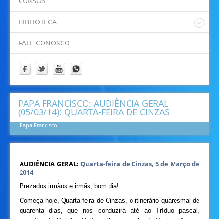
CURSOS
Padre Eliano
Padre Idamor
BIBLIOTECA
Padre Jaime
Catalogo Online Pergamum
Papa Francisco
FALE CONOSCO
Prof. Felipe
Prof. Ricardino
Programação
PAPA FRANCISCO: AUDIÊNCIA GERAL
(05/03/14): QUARTA-FEIRA DE CINZAS
Papa Francisco
AUDIÊNCIA GERAL:
Quarta-feira de Cinzas, 5 de Março de
2014
Prezados irmãos e irmãs, bom dia!
Começa hoje, Quarta-feira de Cinzas, o itinerário quaresmal de
quarenta dias, que nos conduzirá até ao Tríduo pascal,