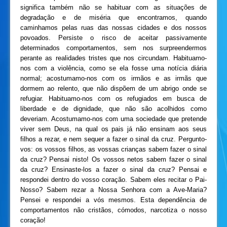
significa também não se habituar com as situações de
degradação e de miséria que encontramos, quando
caminhamos pelas ruas das nossas cidades e dos nossos
povoados. Persiste o risco de aceitar passivamente
determinados comportamentos, sem nos surpreendermos
perante as realidades tristes que nos circundam. Habituamo-
nos com a violência, como se ela fosse uma notícia diária
normal; acostumamo-nos com os irmãos e as irmãs que
dormem ao relento, que não dispõem de um abrigo onde se
refugiar. Habituamo-nos com os refugiados em busca de
liberdade e de dignidade, que não são acolhidos como
deveriam. Acostumamo-nos com uma sociedade que pretende
viver sem Deus, na qual os pais já não ensinam aos seus
filhos a rezar, e nem sequer a fazer o sinal da cruz. Pergunto-
vos: os vossos filhos, as vossas crianças sabem fazer o sinal
da cruz? Pensai nisto! Os vossos netos sabem fazer o sinal
da cruz? Ensinaste-los a fazer o sinal da cruz? Pensai e
respondei dentro do vosso coração. Sabem eles recitar o Pai-
Nosso? Sabem rezar a Nossa Senhora com a Ave-Maria?
Pensei e respondei a vós mesmos. Esta dependência de
comportamentos não cristãos, cómodos, narcotiza o nosso
coração!