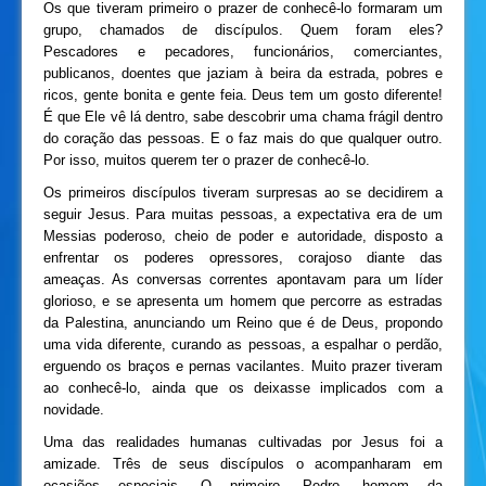
Os que tiveram primeiro o prazer de conhecê-lo formaram um
grupo, chamados de discípulos. Quem foram eles?
Pescadores e pecadores, funcionários, comerciantes,
publicanos, doentes que jaziam à beira da estrada, pobres e
ricos, gente bonita e gente feia. Deus tem um gosto diferente!
É que Ele vê lá dentro, sabe descobrir uma chama frágil dentro
do coração das pessoas. E o faz mais do que qualquer outro.
Por isso, muitos querem ter o prazer de conhecê-lo.
Os primeiros discípulos tiveram surpresas ao se decidirem a
seguir Jesus. Para muitas pessoas, a expectativa era de um
Messias poderoso, cheio de poder e autoridade, disposto a
enfrentar os poderes opressores, corajoso diante das
ameaças. As conversas correntes apontavam para um líder
glorioso, e se apresenta um homem que percorre as estradas
da Palestina, anunciando um Reino que é de Deus, propondo
uma vida diferente, curando as pessoas, a espalhar o perdão,
erguendo os braços e pernas vacilantes. Muito prazer tiveram
ao conhecê-lo, ainda que os deixasse implicados com a
novidade.
Uma das realidades humanas cultivadas por Jesus foi a
amizade. Três de seus discípulos o acompanharam em
ocasiões especiais. O primeiro, Pedro, homem da