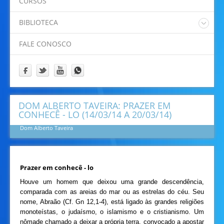
CURSOS
Padre Eliano
Padre Idamor
BIBLIOTECA
Padre Jaime
Catalogo Online Pergamum
Papa Francisco
FALE CONOSCO
Prof. Felipe
Prof. Ricardino
Programação
DOM ALBERTO TAVEIRA: PRAZER EM
CONHECÊ - LO (14/03/14 A 20/03/14)
Dom Alberto Taveira
Prazer em conhecê - lo
Houve um homem que deixou uma grande descendência,
comparada com as areias do mar ou as estrelas do céu. Seu
nome, Abraão (Cf. Gn 12,1-4), está ligado às grandes religiões
monoteístas, o judaísmo, o islamismo e o cristianismo. Um
nômade chamado a deixar a própria terra, convocado a apostar