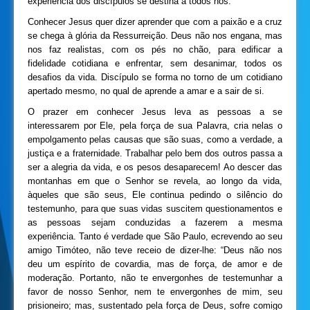
experiência dos discípulos se destina a todos nós.
Conhecer Jesus quer dizer aprender que com a paixão e a cruz
se chega à glória da Ressurreição. Deus não nos engana, mas
nos faz realistas, com os pés no chão, para edificar a
fidelidade cotidiana e enfrentar, sem desanimar, todos os
desafios da vida. Discípulo se forma no torno de um cotidiano
apertado mesmo, no qual de aprende a amar e a sair de si.
O prazer em conhecer Jesus leva as pessoas a se
interessarem por Ele, pela força de sua Palavra, cria nelas o
empolgamento pelas causas que são suas, como a verdade, a
justiça e a fraternidade. Trabalhar pelo bem dos outros passa a
ser a alegria da vida, e os pesos desaparecem! Ao descer das
montanhas em que o Senhor se revela, ao longo da vida,
àqueles que são seus, Ele continua pedindo o silêncio do
testemunho, para que suas vidas suscitem questionamentos e
as pessoas sejam conduzidas a fazerem a mesma
experiência. Tanto é verdade que São Paulo, ecrevendo ao seu
amigo Timóteo, não teve receio de dizer-lhe: “Deus não nos
deu um espírito de covardia, mas de força, de amor e de
moderação. Portanto, não te envergonhes de testemunhar a
favor de nosso Senhor, nem te envergonhes de mim, seu
prisioneiro; mas, sustentado pela força de Deus, sofre comigo