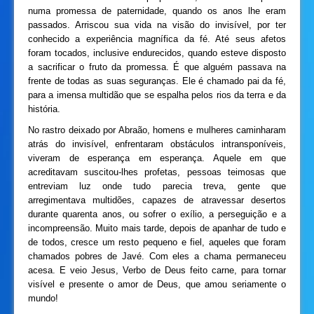
numa promessa de paternidade, quando os anos lhe eram
passados. Arriscou sua vida na visão do invisível, por ter
conhecido a experiência magnífica da fé. Até seus afetos
foram tocados, inclusive endurecidos, quando esteve disposto
a sacrificar o fruto da promessa. É que alguém passava na
frente de todas as suas seguranças. Ele é chamado pai da fé,
para a imensa multidão que se espalha pelos rios da terra e da
história.
No rastro deixado por Abraão, homens e mulheres caminharam
atrás do invisível, enfrentaram obstáculos intransponíveis,
viveram de esperança em esperança. Aquele em que
acreditavam suscitou-lhes profetas, pessoas teimosas que
entreviam luz onde tudo parecia treva, gente que
arregimentava multidões, capazes de atravessar desertos
durante quarenta anos, ou sofrer o exílio, a perseguição e a
incompreensão. Muito mais tarde, depois de apanhar de tudo e
de todos, cresce um resto pequeno e fiel, aqueles que foram
chamados pobres de Javé. Com eles a chama permaneceu
acesa. E veio Jesus, Verbo de Deus feito carne, para tornar
visível e presente o amor de Deus, que amou seriamente o
mundo!