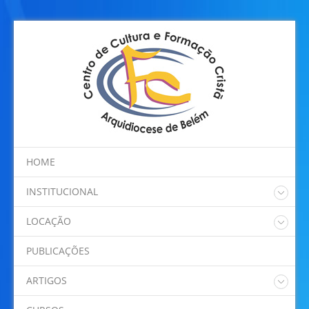
HOME
INSTITUCIONAL
Quem somos
LOCAÇÃO
Regimento Interno
Nossos Espaços
Programação
PUBLICAÇÕES
Localização
ARTIGOS
Dom Alberto Taveira