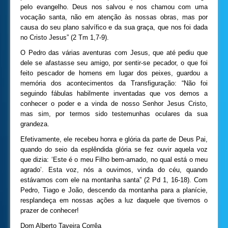
pelo evangelho. Deus nos salvou e nos chamou com uma
vocação santa, não em atenção às nossas obras, mas por
causa do seu plano salvífico e da sua graça, que nos foi dada
no Cristo Jesus” (2 Tm 1,7-9).
O Pedro das várias aventuras com Jesus, que até pediu que
dele se afastasse seu amigo, por sentir-se pecador, o que foi
feito pescador de homens em lugar dos peixes, guardou a
memória dos acontecimentos da Transfiguração: “Não foi
seguindo fábulas habilmente inventadas que vos demos a
conhecer o poder e a vinda de nosso Senhor Jesus Cristo,
mas sim, por termos sido testemunhas oculares da sua
grandeza.
Efetivamente, ele recebeu honra e glória da parte de Deus Pai,
quando do seio da esplêndida glória se fez ouvir aquela voz
que dizia: ‘Este é o meu Filho bem-amado, no qual está o meu
agrado’. Esta voz, nós a ouvimos, vinda do céu, quando
estávamos com ele na montanha santa” (2 Pd 1, 16-18). Com
Pedro, Tiago e João, descendo da montanha para a planície,
resplandeça em nossas ações a luz daquele que tivemos o
prazer de conhecer!
Dom Alberto Taveira Corrêa