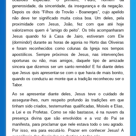
generosidade, da sinceridade, da insegurança e da negação.
Depois os dois “Filhos do Trovão - Boanerges”, cujo apelido
não deve ter significado muita coisa boa. Um deles, pela
proximidade com Jesus, João, fez com que até hoje
valorizemos quem é “amigo do peito”. Os três acompanharam
Jesus quando foi à Casa de Jairo, estiveram com Ele
(dormindo!) durante as horas de agonia no Horto das Oliveiras
e foram reconhecidos como colunas da Igreja nos tempos
apostólicos. Sempre próximos de Jesus, nas intervenções
oportunas ou não, mas amigos, daquele tipo de amizade
sincera que dizemos ser um santo remédio! E foi diante deles
que Jesus quis apresentar-se com o que havia de mais bonito,
quando os conduziu ao monte que a tradição reconheceu ser o
Tabor.
Ao se apresentar diante deles, Jesus teve o cuidado de
assegurar-lhes, num respeito profundo às tradições em que
tinham sido criados, testemunhas qualificadas, Moisés e Elias,
a Lei e os Profetas. Como se não bastasse, é na nuvem da
presença divina que são envolvidos e a voz do Pai se
manifesta, para proclamar que nele estava todo o seu agrado.
Por isso, era para escutá-lo. Prazer em conhecer Jesus! A