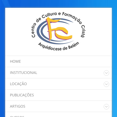
HOME
INSTITUCIONAL
Quem somos
LOCAÇÃO
Regimento Interno
Nossos Espaços
Programação
PUBLICAÇÕES
Localização
ARTIGOS
Dom Alberto Taveira