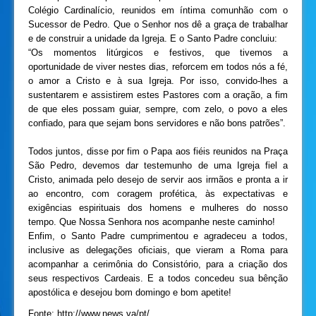
Colégio Cardinalício, reunidos em íntima comunhão com o
Sucessor de Pedro. Que o Senhor nos dê a graça de trabalhar
e de construir a unidade da Igreja. E o Santo Padre concluiu:
“Os momentos litúrgicos e festivos, que tivemos a
oportunidade de viver nestes dias, reforcem em todos nós a fé,
o amor a Cristo e à sua Igreja. Por isso, convido-lhes a
sustentarem e assistirem estes Pastores com a oração, a fim
de que eles possam guiar, sempre, com zelo, o povo a eles
confiado, para que sejam bons servidores e não bons patrões”.
Todos juntos, disse por fim o Papa aos fiéis reunidos na Praça
São Pedro, devemos dar testemunho de uma Igreja fiel a
Cristo, animada pelo desejo de servir aos irmãos e pronta a ir
ao encontro, com coragem profética, às expectativas e
exigências espirituais dos homens e mulheres do nosso
tempo. Que Nossa Senhora nos acompanhe neste caminho!
Enfim, o Santo Padre cumprimentou e agradeceu a todos,
inclusive as delegações oficiais, que vieram a Roma para
acompanhar a cerimônia do Consistório, para a criação dos
seus respectivos Cardeais. E a todos concedeu sua bênção
apostólica e desejou bom domingo e bom apetite!
Fonte: http://www.news.va/pt/