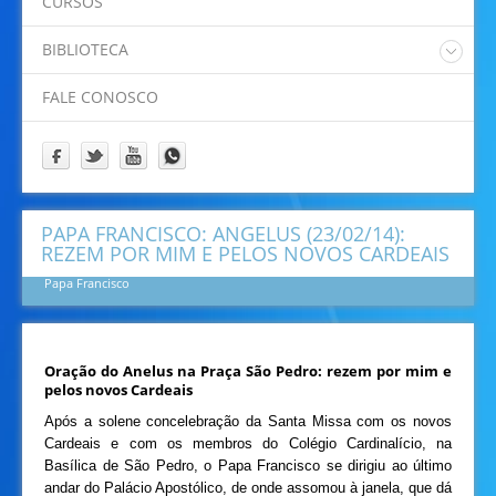
CURSOS
Padre Eliano
Padre Idamor
BIBLIOTECA
Padre Jaime
Catalogo Online Pergamum
Papa Francisco
FALE CONOSCO
Prof. Felipe
Prof. Ricardino
Programação
PAPA FRANCISCO: ANGELUS (23/02/14):
REZEM POR MIM E PELOS NOVOS CARDEAIS
Papa Francisco
Oração do Anelus na Praça São Pedro: rezem por mim e
pelos novos Cardeais
Após a solene concelebração da Santa Missa com os novos
Cardeais e com os membros do Colégio Cardinalício, na
Basílica de São Pedro, o Papa Francisco se dirigiu ao último
andar do Palácio Apostólico, de onde assomou à janela, que dá