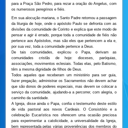
para a Praça São Pedro, para rezar a oração do Angelus, com
os numerosos peregrinos e fiéis.
Em sua alocução mariana, o Santo Padre retomou a passagem
da liturgia de hoje, onde o apóstolo Paulo se defronta com as
divisões da comunidade de Corinto e explica que este modo de
pensar e agir é errado, porque toda a comunidade de fiéis não
pertence aos Apóstolos, mas são eles que pertencem a ela e,
por sua vez, toda a comunidade pertence a Deus.
De tais comunidades, explicou o Papa, derivam as
comunidades cristãs de hoje: dioceses, paróquias,
associações, movimentos eclesiais. Todas elas, pelo Batismo,
têm a mesma dignidade de filhos de Deus.
Todos aqueles que receberam um ministério para ser guia,
fazer pregação, administrar os Sacramentos não devem achar
que são donos de poderes especiais, mas devem se colocar a
serviço da comunidade, ajudando-a a percorrer, com alegria, o
caminho da santidade.
A Igreja, disse ainda o Papa, confia o testemunho deste estilo
de vida pastoral aos novos Cardeais. O Consistório e a
celebração Eucarística nos oferecem uma ocasião preciosa
para experimentar a catolicidade, a universalidade da Igreja,
bem representada pelas várias proveniências dos membros do