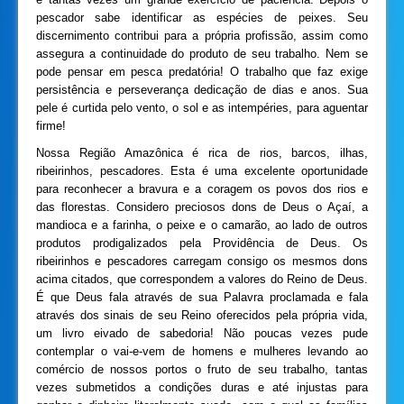
pescador sabe identificar as espécies de peixes. Seu
discernimento contribui para a própria profissão, assim como
assegura a continuidade do produto de seu trabalho. Nem se
pode pensar em pesca predatória! O trabalho que faz exige
persistência e perseverança dedicação de dias e anos. Sua
pele é curtida pelo vento, o sol e as intempéries, para aguentar
firme!
Nossa Região Amazônica é rica de rios, barcos, ilhas,
ribeirinhos, pescadores. Esta é uma excelente oportunidade
para reconhecer a bravura e a coragem os povos dos rios e
das florestas. Considero preciosos dons de Deus o Açaí, a
mandioca e a farinha, o peixe e o camarão, ao lado de outros
produtos prodigalizados pela Providência de Deus. Os
ribeirinhos e pescadores carregam consigo os mesmos dons
acima citados, que correspondem a valores do Reino de Deus.
É que Deus fala através de sua Palavra proclamada e fala
através dos sinais de seu Reino oferecidos pela própria vida,
um livro eivado de sabedoria! Não poucas vezes pude
contemplar o vai-e-vem de homens e mulheres levando ao
comércio de nossos portos o fruto de seu trabalho, tantas
vezes submetidos a condições duras e até injustas para