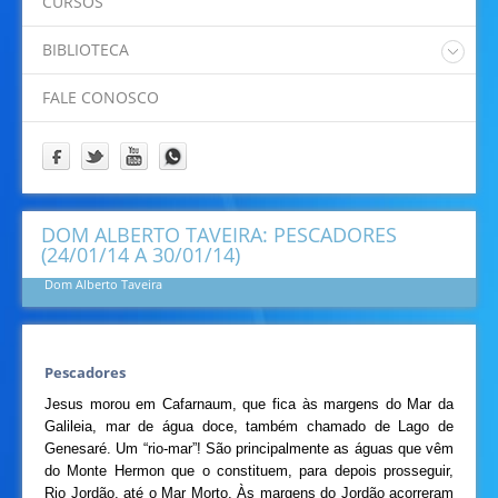
CURSOS
Padre Eliano
Padre Idamor
BIBLIOTECA
Padre Jaime
Catalogo Online Pergamum
Papa Francisco
FALE CONOSCO
Prof. Felipe
Prof. Ricardino
Programação
DOM ALBERTO TAVEIRA: PESCADORES
(24/01/14 A 30/01/14)
Dom Alberto Taveira
Pescadores
Jesus morou em Cafarnaum, que fica às margens do Mar da
Galileia, mar de água doce, também chamado de Lago de
Genesaré. Um “rio-mar”! São principalmente as águas que vêm
do Monte Hermon que o constituem, para depois prosseguir,
Rio Jordão, até o Mar Morto. Às margens do Jordão acorreram