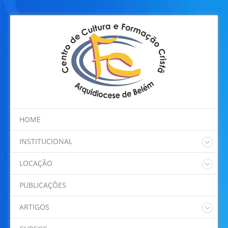
HOME
INSTITUCIONAL
Quem somos
LOCAÇÃO
Regimento Interno
Nossos Espaços
Programação
PUBLICAÇÕES
Localização
ARTIGOS
Dom Alberto Taveira