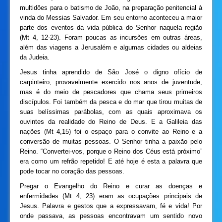
multidões para o batismo de João, na preparação penitencial à
vinda do Messias Salvador. Em seu entorno aconteceu a maior
parte dos eventos da vida pública do Senhor naquela região
(Mt 4, 12-23). Foram poucas as incursões em outras áreas,
além das viagens a Jerusalém e algumas cidades ou aldeias
da Judeia.
Jesus tinha aprendido de São José o digno ofício de
carpinteiro, provavelmente exercido nos anos de juventude,
mas é do meio de pescadores que chama seus primeiros
discípulos. Foi também da pesca e do mar que tirou muitas de
suas belíssimas parábolas, com as quais aproximava os
ouvintes da realidade do Reino de Deus. E a Galileia das
nações (Mt 4,15) foi o espaço para o convite ao Reino e a
conversão de muitas pessoas. O Senhor tinha a paixão pelo
Reino. “Convertei-vos, porque o Reino dos Céus está próximo”
era como um refrão repetido! E até hoje é esta a palavra que
pode tocar no coração das pessoas.
Pregar o Evangelho do Reino e curar as doenças e
enfermidades (Mt 4, 23) eram as ocupações principais de
Jesus. Palavra e gestos que a expressavam, fé e vida! Por
onde passava, as pessoas encontravam um sentido novo