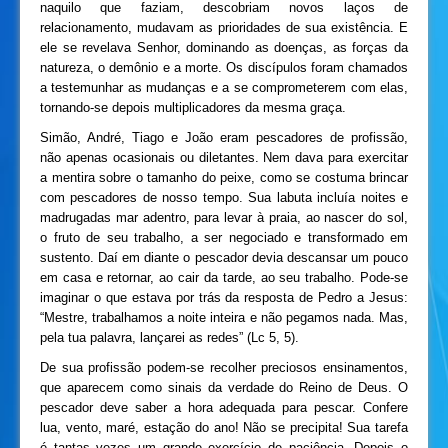
naquilo que faziam, descobriam novos laços de
relacionamento, mudavam as prioridades de sua existência. E
ele se revelava Senhor, dominando as doenças, as forças da
natureza, o demônio e a morte. Os discípulos foram chamados
a testemunhar as mudanças e a se comprometerem com elas,
tornando-se depois multiplicadores da mesma graça.
Simão, André, Tiago e João eram pescadores de profissão,
não apenas ocasionais ou diletantes. Nem dava para exercitar
a mentira sobre o tamanho do peixe, como se costuma brincar
com pescadores de nosso tempo. Sua labuta incluía noites e
madrugadas mar adentro, para levar à praia, ao nascer do sol,
o fruto de seu trabalho, a ser negociado e transformado em
sustento. Daí em diante o pescador devia descansar um pouco
em casa e retornar, ao cair da tarde, ao seu trabalho. Pode-se
imaginar o que estava por trás da resposta de Pedro a Jesus:
“Mestre, trabalhamos a noite inteira e não pegamos nada. Mas,
pela tua palavra, lançarei as redes” (Lc 5, 5).
De sua profissão podem-se recolher preciosos ensinamentos,
que aparecem como sinais da verdade do Reino de Deus. O
pescador deve saber a hora adequada para pescar. Confere
lua, vento, maré, estação do ano! Não se precipita! Sua tarefa
é tantas vezes um grande exercício de paciência. Depois o