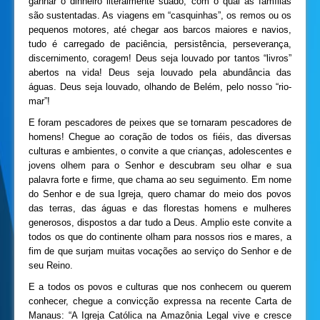
ganhar o dinheiro literalmente suado, com o qual as famílias
são sustentadas. As viagens em “casquinhas”, os remos ou os
pequenos motores, até chegar aos barcos maiores e navios,
tudo é carregado de paciência, persistência, perseverança,
discernimento, coragem! Deus seja louvado por tantos “livros”
abertos na vida! Deus seja louvado pela abundância das
águas. Deus seja louvado, olhando de Belém, pelo nosso “rio-
mar”!
E foram pescadores de peixes que se tornaram pescadores de
homens! Chegue ao coração de todos os fiéis, das diversas
culturas e ambientes, o convite a que crianças, adolescentes e
jovens olhem para o Senhor e descubram seu olhar e sua
palavra forte e firme, que chama ao seu seguimento. Em nome
do Senhor e de sua Igreja, quero chamar do meio dos povos
das terras, das águas e das florestas homens e mulheres
generosos, dispostos a dar tudo a Deus. Amplio este convite a
todos os que do continente olham para nossos rios e mares, a
fim de que surjam muitas vocações ao serviço do Senhor e de
seu Reino.
E a todos os povos e culturas que nos conhecem ou querem
conhecer, chegue a convicção expressa na recente Carta de
Manaus: “A Igreja Católica na Amazônia Legal vive e cresce