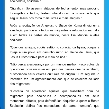
acolhedora, solidária."
"Significa não assumir atitudes de fechamento, mas propor o
Evangelho a todos, testemunhando com a nossa vida que
seguir Jesus nos torna mais livres e mais alegres."
Após a recitação do Angelus, o Bispo de Roma dirigiu uma
saudação particular a todos os migrantes e refugiados na Itália
e em todas as partes do mundo, neste Dia Mundial a eles
dedicado:
"Queridos amigos, vocês estão no coração da Igreja, porque a
Igreja é um povo em caminho rumo ao Reino de Deus, que
Jesus Cristo trouxe para o meio de nós."
"Não perca a esperança por um mundo melhor! Faço votos de
que vocês possam viver em paz nos países que os acolhem,
custodiando seus valores culturais de origem." Em seguida, o
Pontífice fez um agradecimento aos que se colocam ao lado
dos migrantes:
"Gostaria de agradecer àqueles que trabalham com os
migrantes para acolhê-los e acompanhá-los em seus
momentos difíceis, para defendê-los daqueles a quem o Beato
Scalabrini definia "os mercadores de carne humana", que