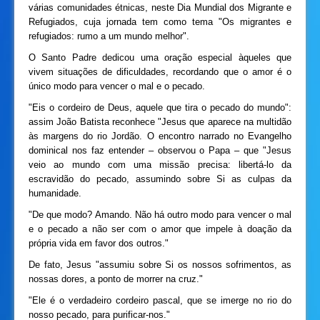
várias comunidades étnicas, neste Dia Mundial dos Migrante e
Refugiados, cuja jornada tem como tema "Os migrantes e
refugiados: rumo a um mundo melhor".
O Santo Padre dedicou uma oração especial àqueles que
vivem situações de dificuldades, recordando que o amor é o
único modo para vencer o mal e o pecado.
"Eis o cordeiro de Deus, aquele que tira o pecado do mundo":
assim João Batista reconhece "Jesus que aparece na multidão
às margens do rio Jordão. O encontro narrado no Evangelho
dominical nos faz entender – observou o Papa – que "Jesus
veio ao mundo com uma missão precisa: libertá-lo da
escravidão do pecado, assumindo sobre Si as culpas da
humanidade.
"De que modo? Amando. Não há outro modo para vencer o mal
e o pecado a não ser com o amor que impele à doação da
própria vida em favor dos outros."
De fato, Jesus "assumiu sobre Si os nossos sofrimentos, as
nossas dores, a ponto de morrer na cruz."
"Ele é o verdadeiro cordeiro pascal, que se imerge no rio do
nosso pecado, para purificar-nos."