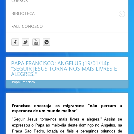
CURSOS
Padre Eliano
Padre Idamor
BIBLIOTECA
Padre Jaime
Catalogo Online Pergamum
Papa Francisco
FALE CONOSCO
Prof. Felipe
Prof. Ricardino
Programação
PAPA FRANCISCO: ANGELUS (19/01/14):
"SEGUIR JESUS TORNA-NOS MAIS LIVRES E
ALEGRES."
Papa Francisco
Francisco encoraja os migrantes: "não percam a
esperança de um mundo melhor"
"Seguir Jesus torna-nos mais livres e alegres." Assim se
expressou o Papa ao meio-dia deste domingo no Angelus, na
Praça São Pedro, lotada de fiéis e peregrinos oriundos de