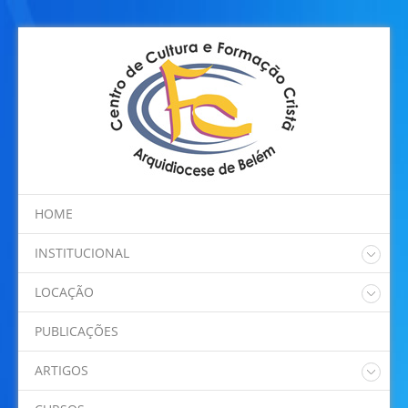
HOME
INSTITUCIONAL
Quem somos
LOCAÇÃO
Regimento Interno
Nossos Espaços
Programação
PUBLICAÇÕES
Localização
ARTIGOS
Dom Alberto Taveira