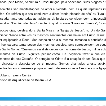
adas, pela Morte, Sepultura e Ressurreição, pela Ascensão, suas Alegrias e s
adainhas são manifestações de amor e piedade, com as quais repetimos i
ério. Os refrões que nos conduzem a dizer “tende piedade de nós” ou “livra
essada, tanto que todas as ladainhas da Igreja se concluem com a invocaçã
ando-o “Cordeiro de Deus”, diante do qual dizemos “livrai-nos, Senhor”, “ouvi
oucos dias, celebrando a Santa Missa na “Igreja de Jesus”, no Dia do S
cisco: “Tende entre vós os mesmos sentimentos que havia em Cristo Jesus: El
er equiparado a Deus. Mas despojou-se a si mesmo, tomando a condição de 
 licença para tomar posse dos mesmos desejos, pois correspondem ao segu
u Santo Nome: “Queremos ser distinguidos com o nome de Jesus, militar sob a
imentos de Cristo. Significa pensar como Ele. Significa fazer o que
imentos do seu Coração. O coração de Cristo é o coração de um Deus que,
r disposto a despojar-se de si mesmo. Somos chamados a este abaix
entradas em si mesmas porque o centro de suas vidas é Cristo e a sua Igrej
Alberto Taveira Corrêa
bispo da Arquidiocese de Belém – PA