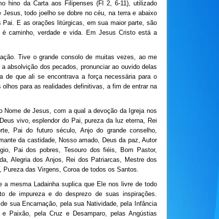
hino da Carta aos Filipenses (Fl 2, 6-11), utilizado
Jesus, todo joelho se dobre no céu, na terra e abaixo
s Pai. E as orações litúrgicas, em sua maior parte, são
em é caminho, verdade e vida. Em Jesus Cristo está a
ação. Tive o grande consolo de muitas vezes, ao me
a absolvição dos pecados, pronunciar ao ouvido delas
a de que ali se encontrava a força necessária para o
olhos para as realidades definitivas, a fim de entrar na
mo Nome de Jesus, com a qual a devoção da Igreja nos
Deus vivo, esplendor do Pai, pureza da luz eterna, Rei
orte, Pai do futuro século, Anjo do grande conselho,
mante da castidade, Nosso amado, Deus da paz, Autor
io, Pai dos pobres, Tesouro dos fiéis, Bom Pastor,
a, Alegria dos Anjos, Rei dos Patriarcas, Mestre dos
s, Pureza das Virgens, Coroa de todos os Santos.
e a mesma Ladainha suplica que Ele nos livre de todo
to de impureza e do desprezo de suas inspirações.
 de sua Encarnação, pela sua Natividade, pela Infância
a e Paixão, pela Cruz e Desamparo, pelas Angústias