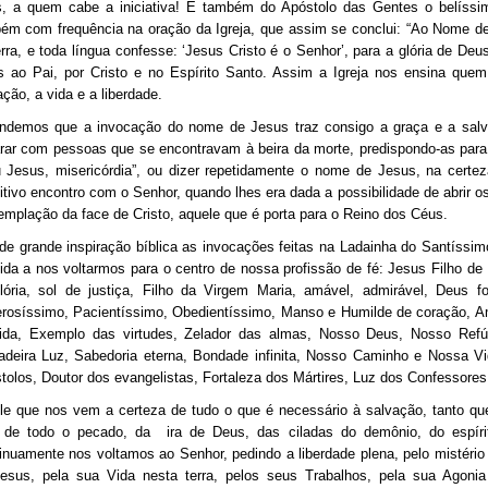
, a quem cabe a iniciativa! É também do Apóstolo das Gentes o belíssimo 
ém com frequência na oração da Igreja, que assim se conclui: “Ao Nome de 
erra, e toda língua confesse: ‘Jesus Cristo é o Senhor’, para a glória de Deu
as ao Pai, por Cristo e no Espírito Santo. Assim a Igreja nos ensina qu
ação, a vida e a liberdade.
ndemos que a invocação do nome de Jesus traz consigo a graça e a salv
rar com pessoas que se encontravam à beira da morte, predispondo-as para 
 Jesus, misericórdia”, ou dizer repetidamente o nome de Jesus, na certez
nitivo encontro com o Senhor, quando lhes era dada a possibilidade de abrir os 
emplação da face de Cristo, aquele que é porta para o Reino dos Céus.
de grande inspiração bíblica as invocações feitas na Ladainha do Santíssi
ida a nos voltarmos para o centro de nossa profissão de fé: Jesus Filho de 
lória, sol de justiça, Filho da Virgem Maria, amável, admirável, Deus f
rosíssimo, Pacientíssimo, Obedientíssimo, Manso e Humilde de coração, A
ida, Exemplo das virtudes, Zelador das almas, Nosso Deus, Nosso Refúg
adeira Luz, Sabedoria eterna, Bondade infinita, Nosso Caminho e Nossa Vid
tolos, Doutor dos evangelistas, Fortaleza dos Mártires, Luz dos Confessore
le que nos vem a certeza de tudo o que é necessário à salvação, tanto qu
 de todo o pecado, da ira de Deus, das ciladas do demônio, do espíri
inuamente nos voltamos ao Senhor, pedindo a liberdade plena, pelo mistério
esus, pela sua Vida nesta terra, pelos seus Trabalhos, pela sua Agoni