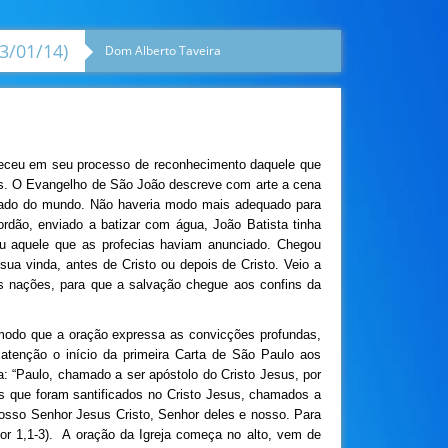
3/01/14)
Dom Alberto Taveira
ureceu em seu processo de reconhecimento daquele que
ias. O Evangelho de São João descreve com arte a cena
ecado do mundo. Não haveria modo mais adequado para
rdão, enviado a batizar com água, João Batista tinha
u aquele que as profecias haviam anunciado. Chegou
sua vinda, antes de Cristo ou depois de Cristo. Veio a
 nações, para que a salvação chegue aos confins da
e modo que a oração expressa as convicções profundas,
tenção o início da primeira Carta de São Paulo aos
: “Paulo, chamado a ser apóstolo do Cristo Jesus, por
s que foram santificados no Cristo Jesus, chamados a
osso Senhor Jesus Cristo, Senhor deles e nosso. Para
or 1,1-3). A oração da Igreja começa no alto, vem de