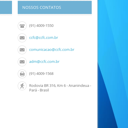
NOSSOS CONTATOS
(91) 4009-1550
ccfc@ccfc.com.br
comunicacao@ccfc.com.br
adm@ccfc.com.br
(91) 4009-1568
Rodovia BR 316, Km 6 - Ananindeua -
Pará - Brasil