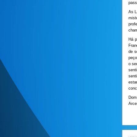
pass
As L
mist
prof
cham
Há p
Fran
de s
peço
o se
sent
sent
esta
conc
Dom 
Arce