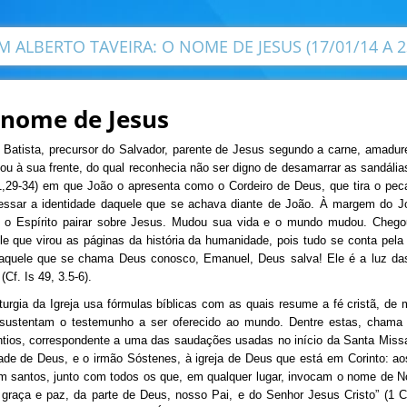
 ALBERTO TAVEIRA: O NOME DE JESUS (17/01/14 A 2
 nome de Jesus
 Batista, precursor do Salvador, parente de Jesus segundo a carne, amad
ou à sua frente, do qual reconhecia não ser digno de desamarrar as sandál
1,29-34) em que João o apresenta como o Cordeiro de Deus, que tira o p
essar a identidade daquele que se achava diante de João. À margem do Jo
o o Espírito pairar sobre Jesus. Mudou sua vida e o mundo mudou. Chego
le que virou as páginas da história da humanidade, pois tudo se conta pela 
aquele que se chama Deus conosco, Emanuel, Deus salva! Ele é a luz das
 (Cf. Is 49, 3.5-6).
turgia da Igreja usa fórmulas bíblicas com as quais resume a fé cristã, d
sustentam o testemunho a ser oferecido ao mundo. Dentre estas, chama a
ntios, correspondente a uma das saudações usadas no início da Santa Missa
ade de Deus, e o irmão Sóstenes, à igreja de Deus que está em Corinto: ao
m santos, junto com todos os que, em qualquer lugar, invocam o nome de N
 graça e paz, da parte de Deus, nosso Pai, e do Senhor Jesus Cristo” (1 C